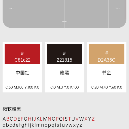
#
#
#
C81c22
221815
D2A36C
中国红
雅黑
书金
C:30 M:100 Y:100 K:0
C:0 M:0 Y:0 K:100
C:20 M:40 Y:60 K:0
微软雅黑
A
B
C
D
E
F
G
H
I
J
K
L
M
N
O
P
Q
I
S
T
U
V
W
X
Y
Z
abcdefghijklmnopqistuvwxyz