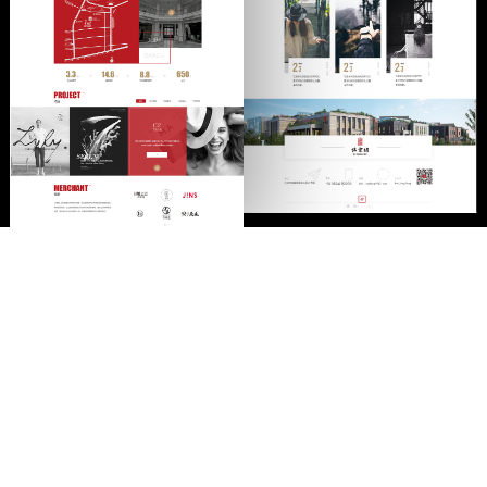
POWER
我们更愿意用实力说话