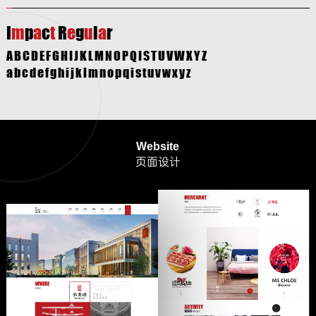
I
m
p
a
c
t
R
e
g
u
l
a
r
ABCDEFGHIJKLMNOPQISTUVWXYZ
abcdefghijklmnopqistuvwxyz
Website
页面设计